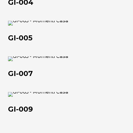
GI-004
GI-
005
GI-005
Chi siamo
GI-
007
L'azienda
GI-007
Official Showroom
Artisti e Designer
GI-
009
Lavora con noi
GI-009
Via Della Massera, 2
47016 Predappio (FC), Italy