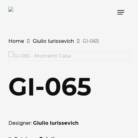
Skip
Menu
to
main
content
Home
Giulio Iurissevich
GI-065
GI-065
Designer:
Giulio Iurissevich