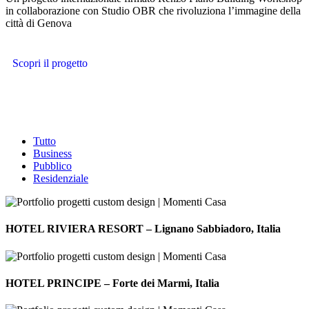
in collaborazione con Studio OBR che rivoluziona l’immagine della
città di Genova
Scopri il progetto
Tutto
Business
Pubblico
Residenziale
HOTEL
RIVIERA
HOTEL RIVIERA RESORT – Lignano Sabbiadoro, Italia
RESORT
–
Lignano
HOTEL
Sabbiadoro,
PRINCIPE
HOTEL PRINCIPE – Forte dei Marmi, Italia
Italia
–
Forte