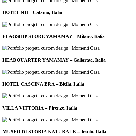
dei
HOTEL
Marmi,
NH
HOTEL NH – Catania, Italia
Italia
–
Catania,
Italia
FLAGSHIP
STORE
FLAGSHIP STORE YAMAMAY – Milano, Italia
YAMAMAY
–
Milano,
HEADQUARTER
Italia
YAMAMAY
HEADQUARTER YAMAMAY – Gallarate, Italia
–
Gallarate,
Italia
HOTEL
CASCINA
HOTEL CASCINA ERA – Biella, Italia
ERA
–
Biella,
VILLA
Italia
VITTORIA
VILLA VITTORIA – Firenze, Italia
–
Firenze,
Italia
MUSEO
DI
MUSEO DI STORIA NATURALE – Jesolo, Italia
STORIA