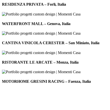
PRIVATA
RESIDENZA PRIVATA – Forlì, Italia
–
Forlì,
Italia
WATERFRONT
MALL
WATERFRONT MALL – Genova, Italia
–
Genova,
Italia
CANTINA
VINICOLA
CANTINA VINICOLA CERESTER – San Miniato, Italia
CERESTER
–
San
RISTORANTE
Miniato,
LE
RISTORANTE LE ARCATE – Monza, Italia
Italia
ARCATE
–
Monza,
MOTORHOME
Italia
GRESINI
MOTORHOME GRESINI RACING – Faenza, Italia
RACING
–
Faenza,
Italia