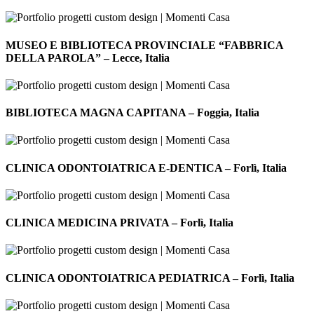
NATURALE
–
MUSEO
Jesolo,
E
MUSEO E BIBLIOTECA PROVINCIALE “FABBRICA
Italia
BIBLIOTECA
DELLA PAROLA” – Lecce, Italia
PROVINCIALE
“FABBRICA
DELLA
BIBLIOTECA
PAROLA”
MAGNA
BIBLIOTECA MAGNA CAPITANA – Foggia, Italia
–
CAPITANA
Lecce,
–
Italia
Foggia,
CLINICA
Italia
ODONTOIATRICA
CLINICA ODONTOIATRICA E-DENTICA – Forlì, Italia
E-
DENTICA
–
CLINICA
Forlì,
MEDICINA
CLINICA MEDICINA PRIVATA – Forlì, Italia
Italia
PRIVATA
–
Forlì,
CLINICA
Italia
ODONTOIATRICA
CLINICA ODONTOIATRICA PEDIATRICA – Forlì, Italia
PEDIATRICA
–
Forlì,