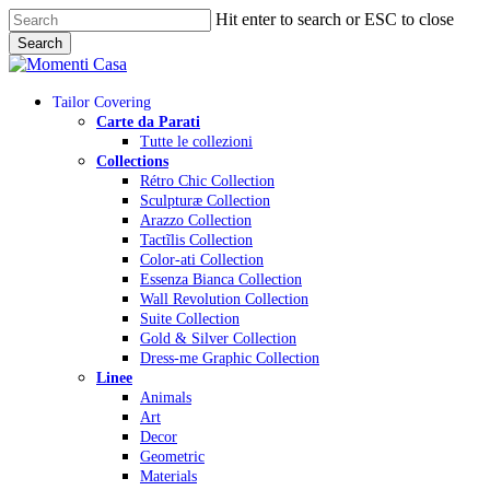
Skip
Hit enter to search or ESC to close
to
Search
main
Close
content
Search
Menu
Tailor Covering
Carte da Parati
Tutte le collezioni
Collections
Rétro Chic Collection
Sculpturæ Collection
Arazzo Collection
Tactĩlis Collection
Color-ati Collection
Essenza Bianca Collection
Wall Revolution Collection
Suite Collection
Gold & Silver Collection
Dress-me Graphic Collection
Linee
Animals
Art
Decor
Geometric
Materials