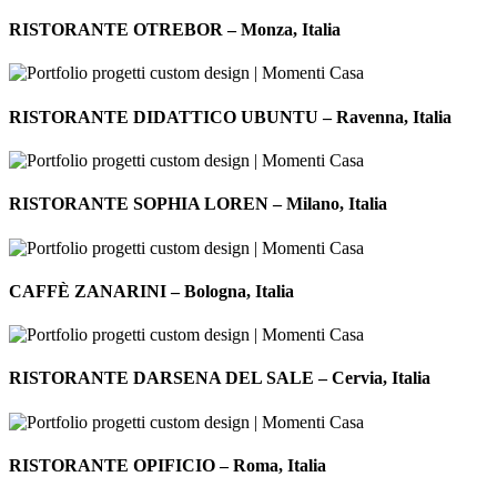
RISTORANTE
Italia
OTREBOR
RISTORANTE OTREBOR – Monza, Italia
–
Monza,
Italia
RISTORANTE
DIDATTICO
RISTORANTE DIDATTICO UBUNTU – Ravenna, Italia
UBUNTU
–
Ravenna,
RISTORANTE
Italia
SOPHIA
RISTORANTE SOPHIA LOREN – Milano, Italia
LOREN
–
Milano,
CAFFÈ
Italia
ZANARINI
CAFFÈ ZANARINI – Bologna, Italia
–
Bologna,
Italia
RISTORANTE
DARSENA
RISTORANTE DARSENA DEL SALE – Cervia, Italia
DEL
SALE
–
RISTORANTE
Cervia,
OPIFICIO
RISTORANTE OPIFICIO – Roma, Italia
Italia
–