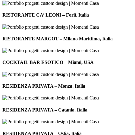
Roma,
Italia
RISTORANTE
CA’
RISTORANTE CA’ LEONI – Forlì, Italia
LEONI
–
Forlì,
RISTORANTE
Italia
MARGOT
RISTORANTE MARGOT – Milano Marittima, Italia
–
Milano
Marittima,
COCKTAIL
Italia
BAR
COCKTAIL BAR ESOTICO – Miami, USA
ESOTICO
–
Miami,
RESIDENZA
USA
PRIVATA
RESIDENZA PRIVATA – Monza, Italia
–
Monza,
Italia
RESIDENZA
PRIVATA
RESIDENZA PRIVATA – Catania, Italia
–
Catania,
Italia
RESIDENZA
PRIVATA
RESIDENZA PRIVATA – Ostia, Italia