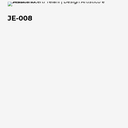
JE-
Via Della Massera, 2
008
47016 Predappio (FC), Italy
JE-008
commerciale@momenti-
casa.it
+39 0543 922982