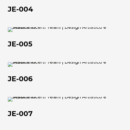
004
JE-004
JE-
005
JE-005
JE-
Chi siamo
006
JE-006
L'azienda
Official Showroom
JE-
007
Artisti e Designer
JE-007
Lavora con noi