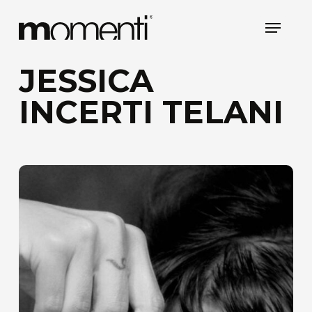
Skip
Menu
to
main
content
JESSICA
INCERTI TELANI