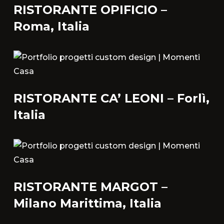
RISTORANTE OPIFICIO –
Roma, Italia
RISTORANTE CA’ LEONI – Forlì,
Italia
Chi siamo
L'azienda
Official Showroom
Artisti e Designer
RISTORANTE MARGOT –
Milano Marittima, Italia
Lavora con noi