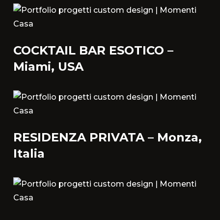
Via Della Massera, 2
47016 Predappio (FC), Italy
commerciale@momenti-
COCKTAIL BAR ESOTICO –
casa.it
Miami, USA
+39 0543 922982
RESIDENZA PRIVATA – Monza,
Italia