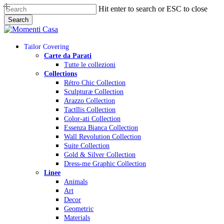
Skip
Hit enter to search or ESC to close
to
Search
main
Close
content
Search
Menu
Tailor Covering
Carte da Parati
Tutte le collezioni
Collections
Rétro Chic Collection
Sculpturæ Collection
Arazzo Collection
Tactĩlis Collection
Color-ati Collection
Essenza Bianca Collection
Wall Revolution Collection
Suite Collection
Gold & Silver Collection
Dress-me Graphic Collection
Linee
Animals
Art
Decor
Geometric
Materials