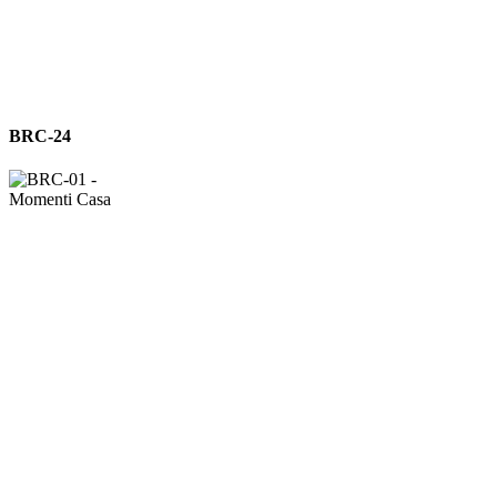
BRC-
BRC-24
24