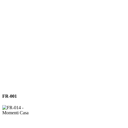
FR-
FR-001
001