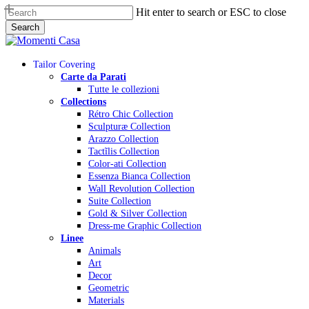
Skip
Hit enter to search or ESC to close
to
Search
main
Close
content
Search
Menu
Tailor Covering
Carte da Parati
Tutte le collezioni
Collections
Rétro Chic Collection
Sculpturæ Collection
Arazzo Collection
Tactĩlis Collection
Color-ati Collection
Essenza Bianca Collection
Wall Revolution Collection
Suite Collection
Gold & Silver Collection
Dress-me Graphic Collection
Linee
Animals
Art
Decor
Geometric
Materials