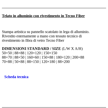
Telato in alluminio con rivestimento in Tecno Fiber
Stampa artistica su pannello scatolato in lega di alluminio.
Rivestito esternamente a mano con tessuto tecnico di
rivestimento in fibra di vetro Tecno Fiber
DIMENSIONI STANDARD / SIZE
(L/W X A/H)
50×50 | 88×88 | 120×120 | 150×150
88×70 | 88×50 | 160×60 | 150×88 | 180×120 | 200×88
70×88 | 50×88 | 88×150 | 120×180 | 88×200
Scheda tecnica