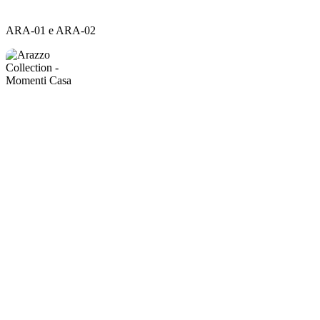
ARA-
ARA-01 e ARA-02
01
e
ARA-
02