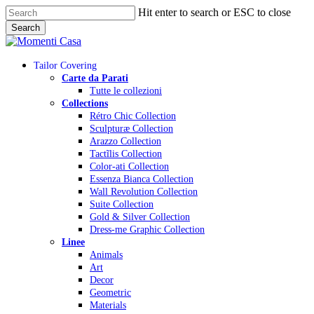
Skip
Hit enter to search or ESC to close
to
Search
main
Close
content
Search
Menu
Tailor Covering
Carte da Parati
Tutte le collezioni
Collections
Rétro Chic Collection
Sculpturæ Collection
Arazzo Collection
Tactĩlis Collection
Color-ati Collection
Essenza Bianca Collection
Wall Revolution Collection
Suite Collection
Gold & Silver Collection
Dress-me Graphic Collection
Linee
Animals
Art
Decor
Geometric
Materials