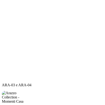
ARA-
ARA-03 e ARA-04
03
e
ARA-
04