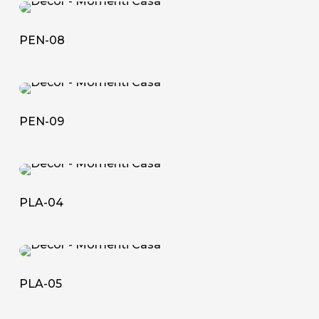
L'azienda
PEN-
08
Official Showroom
PEN-08
Artisti e Designer
PEN-
Lavora con noi
09
PEN-09
Via Della Massera, 2
47016 Predappio (FC), Italy
PLA-
04
commerciale@momenti-
PLA-04
casa.it
+39 0543 922982
PLA-
05
PLA-05