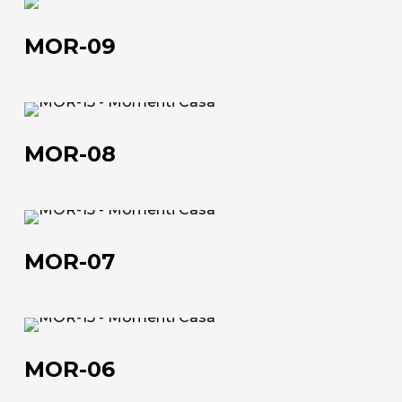
MOR-
09
MOR-09
Chi siamo
L'azienda
MOR-
Official Showroom
08
MOR-08
Artisti e Designer
Lavora con noi
MOR-
07
MOR-07
Via Della Massera, 2
47016 Predappio (FC), Italy
MOR-
commerciale@momenti-
06
casa.it
MOR-06
+39 0543 922982