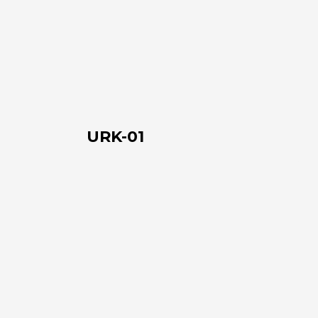
Artisti e Designer
URK-
01
Lavora con noi
Via Della Massera, 2
47016 Predappio (FC), Italy
commerciale@momenti-
URK-01
casa.it
+39 0543 922982