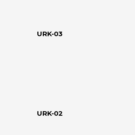
URK-03
URK-
02
Chi siamo
L'azienda
URK-02
Official Showroom