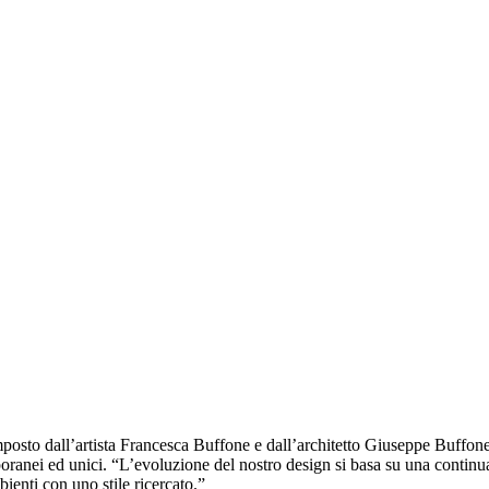
to dall’artista Francesca Buffone e dall’architetto Giuseppe Buffone, a
poranei ed unici. “L’evoluzione del nostro design si basa su una continua
ienti con uno stile ricercato.”