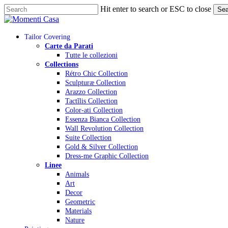
Skip
Hit enter to search or ESC to close
Sea
to
Close
main
Search
content
Menu
Tailor Covering
Carte da Parati
Tutte le collezioni
Collections
Rétro Chic Collection
Sculpturæ Collection
Arazzo Collection
Tactĩlis Collection
Color-ati Collection
Essenza Bianca Collection
Wall Revolution Collection
Suite Collection
Gold & Silver Collection
Dress-me Graphic Collection
Linee
Animals
Art
Decor
Geometric
Materials
Nature