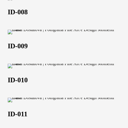
008
ID-008
ID-
009
ID-009
ID-
Chi siamo
010
ID-010
L'azienda
Official Showroom
ID-
Artisti e Designer
011
ID-011
Lavora con noi