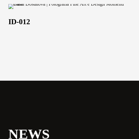
Via Della Massera, 2
ID-
47016 Predappio (FC),
012
ID-012
Italy
commerciale@momenti-
casa.it
+39 0543 922982
NEWS