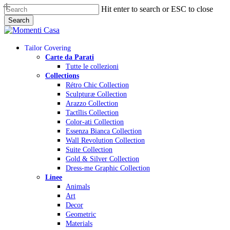
Skip
Hit enter to search or ESC to close
to
Search
main
Close
content
Search
Menu
Tailor Covering
Carte da Parati
Tutte le collezioni
Collections
Rétro Chic Collection
Sculpturæ Collection
Arazzo Collection
Tactĩlis Collection
Color-ati Collection
Essenza Bianca Collection
Wall Revolution Collection
Suite Collection
Gold & Silver Collection
Dress-me Graphic Collection
Linee
Animals
Art
Decor
Geometric
Materials