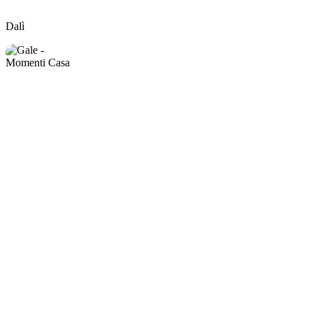
Dalì
Dalì