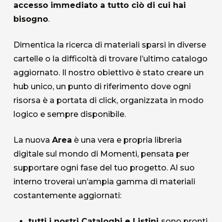
accesso immediato a tutto ciò di cui hai
bisogno
.
Dimentica la ricerca di materiali sparsi in diverse
cartelle o la difficoltà di trovare l’ultimo catalogo
Chi siamo
aggiornato. Il nostro obiettivo è stato creare un
L'azienda
hub unico, un punto di riferimento dove ogni
risorsa è a portata di click, organizzata in modo
Official Showroom
logico e sempre disponibile.
Artisti e Designer
La nuova
Area
è una vera e propria libreria
Lavora con noi
digitale sul mondo di Momenti, pensata per
supportare ogni fase del tuo progetto. Al suo
Via Della Massera, 2
interno troverai un’ampia gamma di materiali
47016 Predappio (FC), Italy
costantemente aggiornati:
commerciale@momenti-
tutti i nostri Cataloghi e Listini
sono pronti