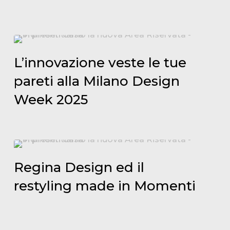
Collections
L’innovazione
veste
L’innovazione veste le tue
le
pareti alla Milano Design
tue
Week 2025
pareti
alla
Milano
Design
Regina
Week
Design
Regina Design ed il
2025
ed
restyling made in Momenti
il
restyling
made