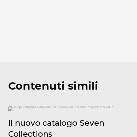
Contenuti simili
Il
nuovo
Il nuovo catalogo Seven
catalogo
Collections
Seven