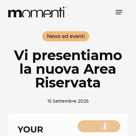
Skip
Menu
to
main
content
News ed eventi
Vi presentiamo
la nuova Area
Riservata
15 Settembre 2025