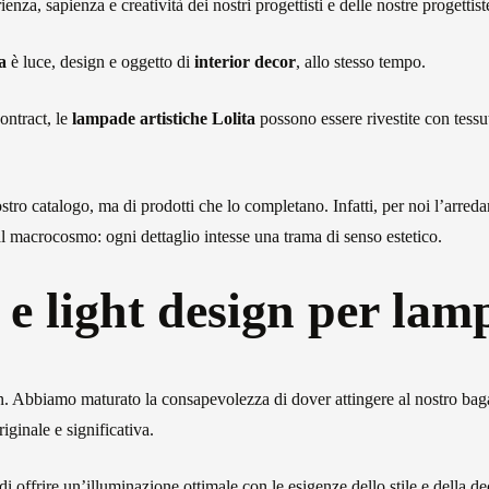
enza, sapienza e creatività dei nostri progettisti e delle nostre progettist
a
è luce, design e oggetto di
interior decor
, allo stesso tempo.
ntract, le
lampade artistiche Lolita
possono essere rivestite con tessu
nostro catalogo, ma di prodotti che lo completano. Infatti, per noi l’arr
 macrocosmo: ogni dettaglio intesse una trama di senso estetico.
 e light design per lam
gn. Abbiamo maturato la consapevolezza di dover attingere al nostro bag
iginale e significativa.
di offrire un’illuminazione ottimale con le esigenze dello stile e della de