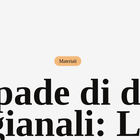
Materiali
ade di d
gianali: L