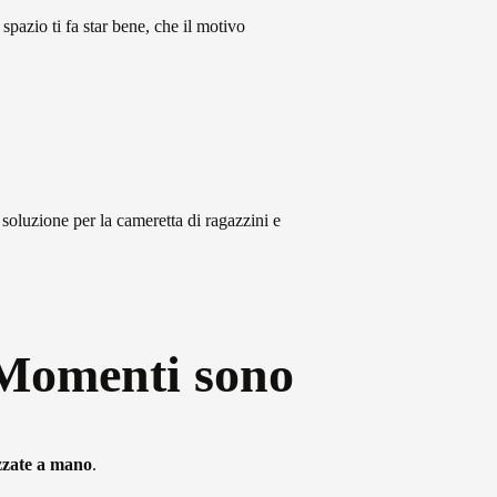
Artisti e Designer
 spazio ti fa star bene, che il motivo
Lavora con noi
soluzione per la cameretta di ragazzini e
Via Della Massera, 2
47016 Predappio (FC), Italy
 Momenti sono
commerciale@momenti-casa.it
+39 0543 922982
zzate a mano
.