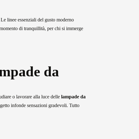
. Le linee essenziali del gusto moderno
momento di tranquillità, per chi si immerge
lampade da
udiare o lavorare alla luce delle
lampade da
Chi siamo
oggetto infonde sensazioni gradevoli. Tutto
L'azienda
Official Showroom