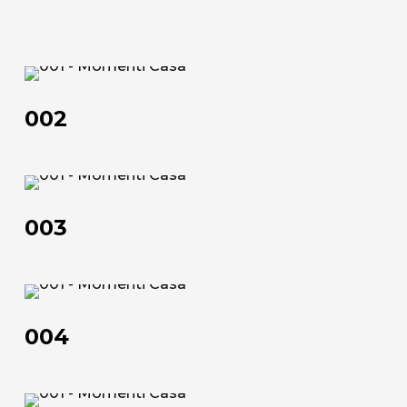
200x100
102,5x52,5 | 152,5x102,5 | 182,5x122,5 | 202,5x102,5
70x90 | 50x100 | 100x150 | 120x180 | 100x200
52,5x102,5 | 102,5x152,5 | 120,5x182,5 | 102,5x202,5
002
Scheda tecnica
Scheda tecnica
002
003
003
004
004
Chi siamo
L'azienda
005