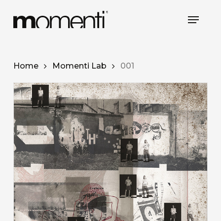
Skip
Menu
to
Close
main
Menu
content
Home
Momenti Lab
001