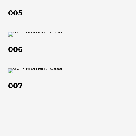
Official Showroom
005
Artisti e Designer
Lavora con noi
006
Via Della Massera, 2
006
47016 Predappio (FC), Italy
commerciale@momenti-
007
casa.it
007
+39 0543 922982