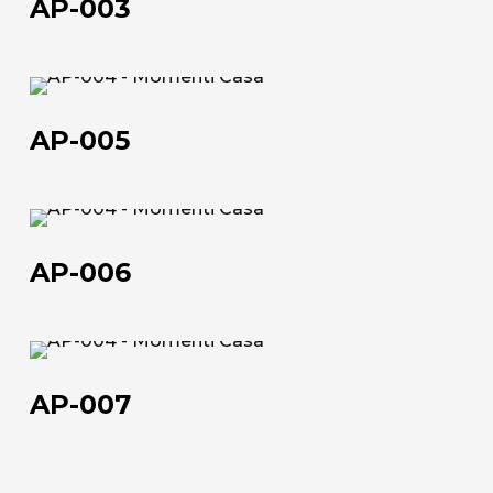
AP-003
AP-
005
AP-005
Chi siamo
AP-
006
L'azienda
AP-006
Official Showroom
Artisti e Designer
AP-
007
Lavora con noi
AP-007
Via Della Massera, 2
47016 Predappio (FC), Italy