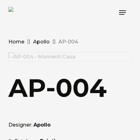
Skip
Menu
to
main
content
Home
Apollo
AP-004
AP-004
Designer:
Apollo