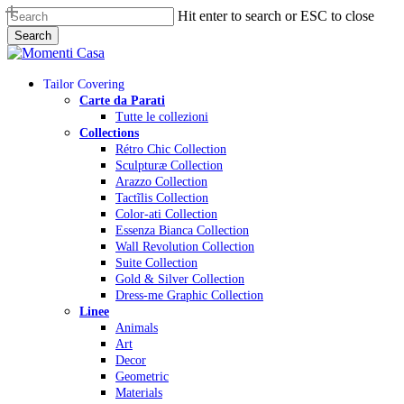
Skip
Hit enter to search or ESC to close
to
Search
main
Close
content
Search
Menu
Tailor Covering
Carte da Parati
Tutte le collezioni
Collections
Rétro Chic Collection
Sculpturæ Collection
Arazzo Collection
Tactĩlis Collection
Color-ati Collection
Essenza Bianca Collection
Wall Revolution Collection
Suite Collection
Gold & Silver Collection
Dress-me Graphic Collection
Linee
Animals
Art
Decor
Geometric
Materials