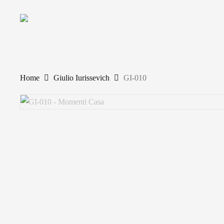
Skip
to
main
content
Home
Giulio Iurissevich
GI-010