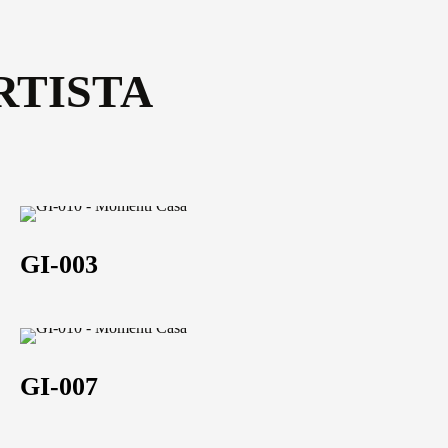
102,5x52,5 | 152,5x102,5 | 18
Scheda tecnica
52,5x102,5 | 102,5x152,5 | 12
RTISTA
Scheda tecnica
GI-
003
GI-003
GI-
007
GI-007