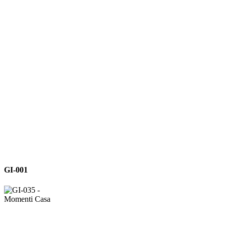
GI-
GI-001
001