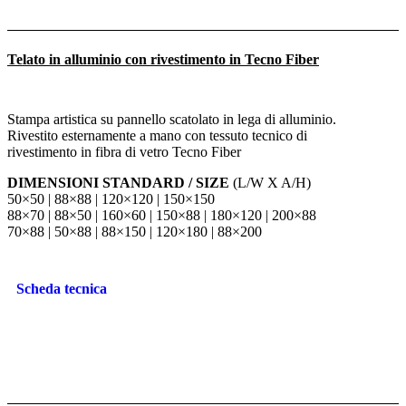
Telato in alluminio con rivestimento in Tecno Fiber
Stampa artistica su pannello scatolato in lega di alluminio.
Rivestito esternamente a mano con tessuto tecnico di
rivestimento in fibra di vetro Tecno Fiber
DIMENSIONI STANDARD / SIZE
(L/W X A/H)
50×50 | 88×88 | 120×120 | 150×150
88×70 | 88×50 | 160×60 | 150×88 | 180×120 | 200×88
70×88 | 50×88 | 88×150 | 120×180 | 88×200
Scheda tecnica