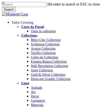
Skip
Hit enter to search or ESC to close
to
Search
main
Close
content
Search
Menu
Tailor Covering
Carte da Parati
Tutte le collezioni
Collections
Rétro Chic Collection
Sculpturæ Collection
Arazzo Collection
Tactĩlis Collection
Color-ati Collection
Essenza Bianca Collection
Wall Revolution Collection
Suite Collection
Gold & Silver Collection
Dress-me Graphic Collection
Linee
Animals
Art
Decor
Geometric
Materials