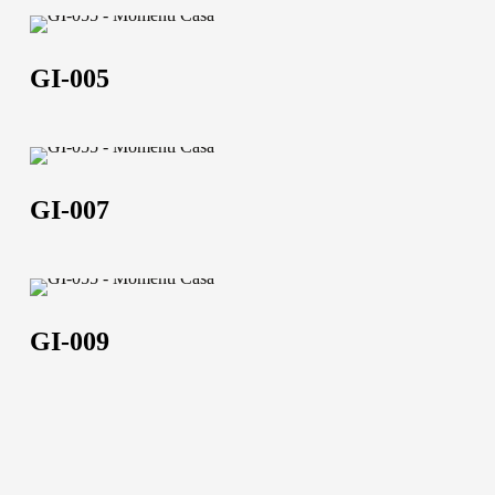
GI-
005
GI-005
GI-
Chi siamo
007
GI-007
L'azienda
Official Showroom
GI-
Artisti e Designer
009
GI-009
Lavora con noi
Via Della Massera, 2
47016 Predappio (FC),
Italy