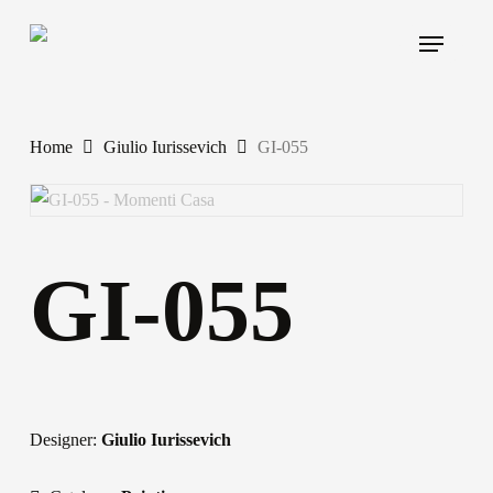
Skip
Menu
to
main
content
Home
Giulio Iurissevich
GI-055
GI-055
Designer:
Giulio Iurissevich