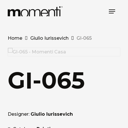
Skip
Menu
to
main
content
Home
Giulio Iurissevich
GI-065
GI-065
Designer:
Giulio Iurissevich