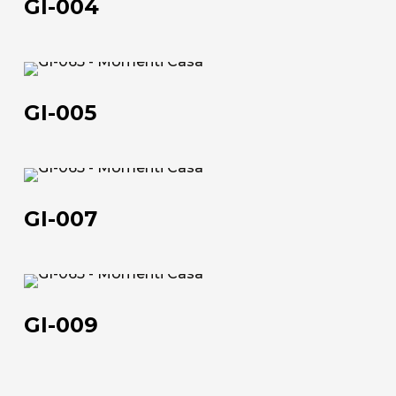
GI-004
GI-
005
GI-005
Chi siamo
GI-
007
L'azienda
GI-007
Official Showroom
Artisti e Designer
GI-
009
Lavora con noi
GI-009
Via Della Massera, 2
47016 Predappio (FC), Italy