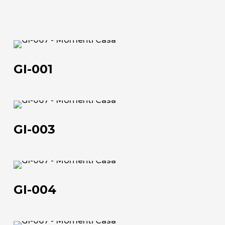
Scheda tecnica
200x100
102,5x52,5 | 152,5x102,5 | 182,5x122,5 | 202,5x102,5
70x90 | 50x100 | 100x150 | 120x180 | 100x200
52,5x102,5 | 102,5x152,5 | 120,5x182,5 | 102,5x202,5
GI-
Scheda tecnica
Scheda tecnica
001
GI-001
GI-
003
GI-003
GI-
004
GI-004
Chi siamo
L'azienda