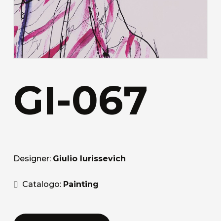
GI-067
Designer:
Giulio Iurissevich
Catalogo:
Painting