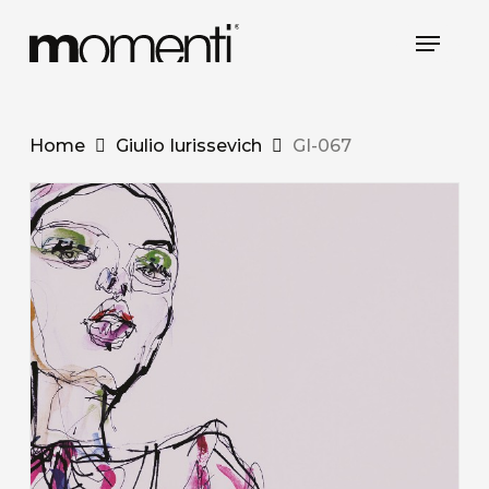
Skip
Menu
to
main
content
Home
Giulio Iurissevich
GI-067