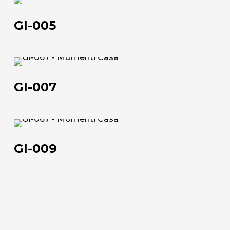
GI-
Official Showroom
005
GI-005
Artisti e Designer
Lavora con noi
GI-
007
Via Della Massera, 2
GI-007
47016 Predappio (FC), Italy
commerciale@momenti-
GI-
casa.it
009
GI-009
+39 0543 922982