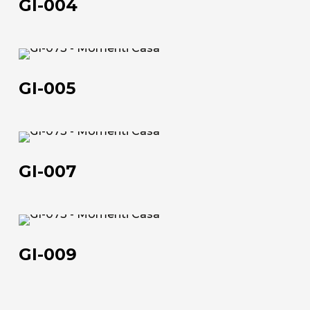
GI-004
GI-
005
GI-005
Chi siamo
GI-
007
L'azienda
GI-007
Official Showroom
Artisti e Designer
GI-
009
Lavora con noi
GI-009
Via Della Massera, 2
47016 Predappio (FC), Italy