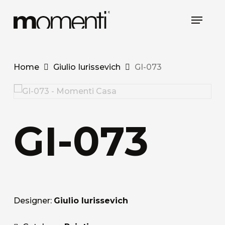
Skip
Menu
to
main
content
Home
Giulio Iurissevich
GI-073
GI-073
Designer:
Giulio Iurissevich