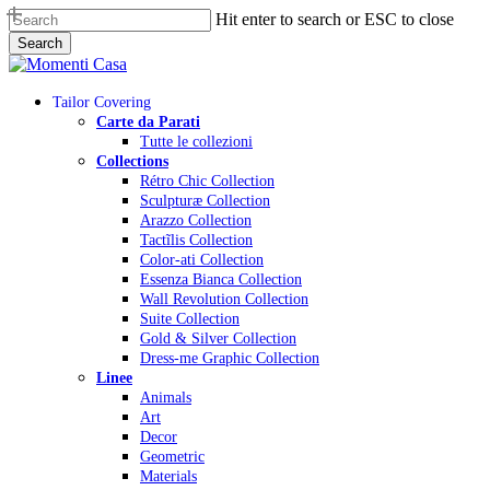
Skip
Hit enter to search or ESC to close
to
Search
main
Close
content
Search
Menu
Tailor Covering
Carte da Parati
Tutte le collezioni
Collections
Rétro Chic Collection
Sculpturæ Collection
Arazzo Collection
Tactĩlis Collection
Color-ati Collection
Essenza Bianca Collection
Wall Revolution Collection
Suite Collection
Gold & Silver Collection
Dress-me Graphic Collection
Linee
Animals
Art
Decor
Geometric
Materials