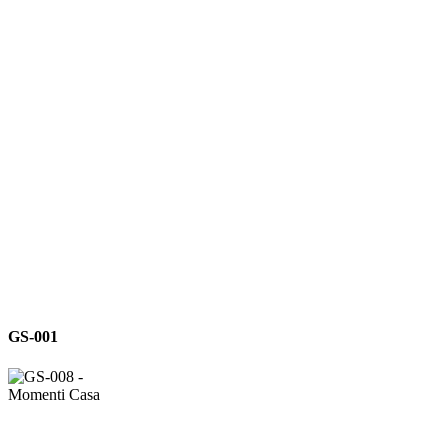
GS-
GS-001
001