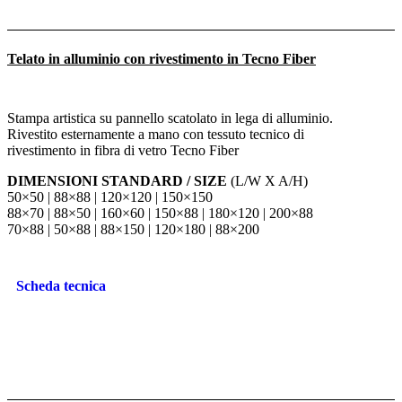
Telato in alluminio con rivestimento in Tecno Fiber
Stampa artistica su pannello scatolato in lega di alluminio.
Rivestito esternamente a mano con tessuto tecnico di
rivestimento in fibra di vetro Tecno Fiber
DIMENSIONI STANDARD / SIZE
(L/W X A/H)
50×50 | 88×88 | 120×120 | 150×150
88×70 | 88×50 | 160×60 | 150×88 | 180×120 | 200×88
70×88 | 50×88 | 88×150 | 120×180 | 88×200
Scheda tecnica