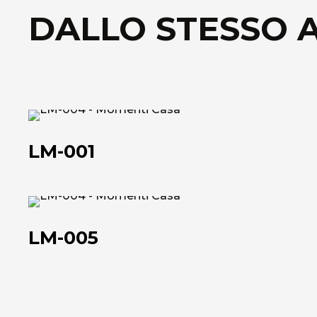
DALLO STESSO 
LM-
001
LM-001
LM-
005
LM-005