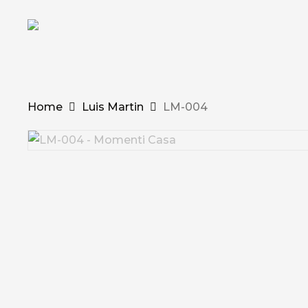
Skip
to
main
content
Home
Luis Martin
LM-004