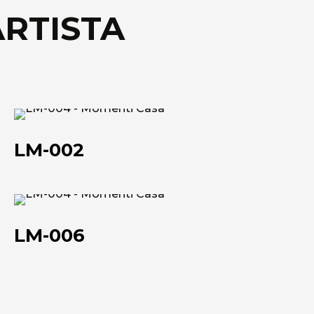
ARTISTA
Scheda tecnica
LM-
002
LM-002
LM-
006
LM-006