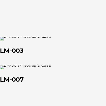
Chi siamo
LM-
L'azienda
003
LM-003
Official Showroom
Artisti e Designer
LM-
007
LM-007
Lavora con noi