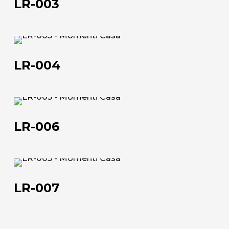
LR-003
LR-
004
LR-004
Chi siamo
L'azienda
LR-
006
Official Showroom
LR-006
Artisti e Designer
LR-
Lavora con noi
007
LR-007
Via Della Massera, 2
47016 Predappio (FC), Italy