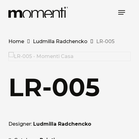
Skip
Menu
to
main
content
Home
Ludmilla Radchencko
LR-005
LR-005
Designer:
Ludmilla Radchencko