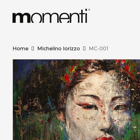
Skip
to
main
content
Home
Michelino Iorizzo
MC-001