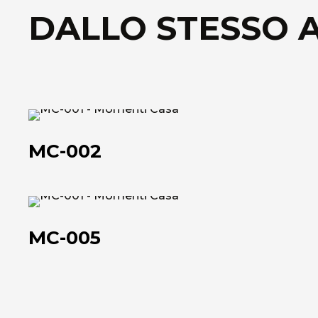
DALLO STESSO 
MC-
002
MC-002
MC-
005
MC-005