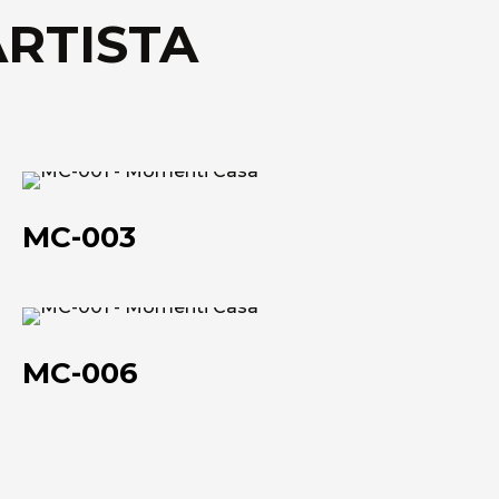
ARTISTA
Scheda tecnica
MC-
003
MC-003
MC-
006
MC-006