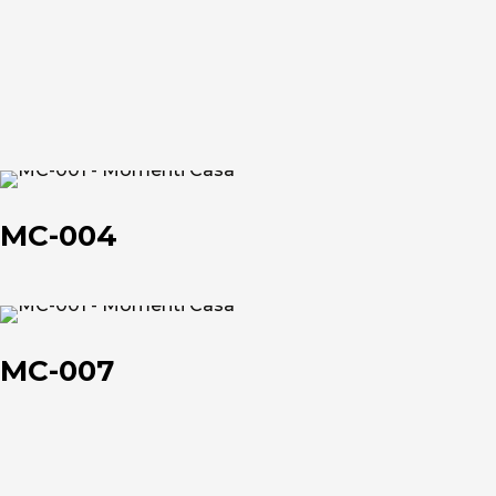
Chi siamo
MC-
L'azienda
004
MC-004
Official Showroom
Artisti e Designer
MC-
007
MC-007
Lavora con noi