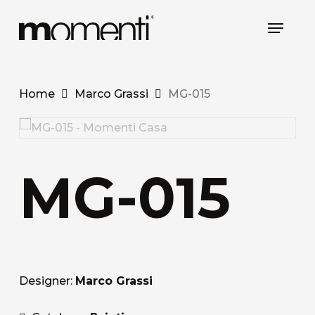
Skip
Menu
to
main
content
Home
Marco Grassi
MG-015
MG-015
Designer:
Marco Grassi