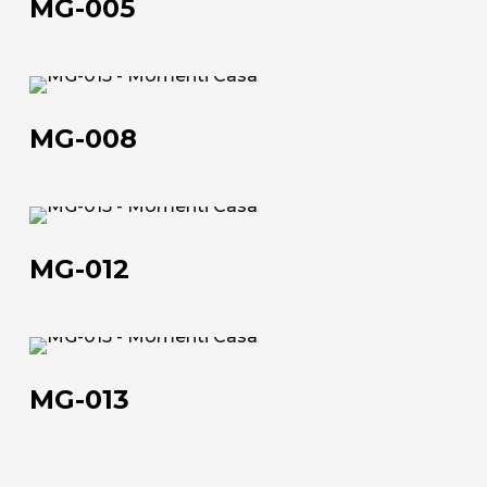
MG-005
MG-
008
MG-008
Chi siamo
MG-
012
L'azienda
MG-012
Official Showroom
Artisti e Designer
MG-
013
Lavora con noi
MG-013
Via Della Massera, 2
47016 Predappio (FC), Italy