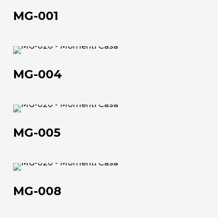
Scheda tecnica
001
MG-001
MG-
004
MG-004
MG-
005
MG-005
Chi siamo
MG-
L'azienda
008
MG-008
Official Showroom