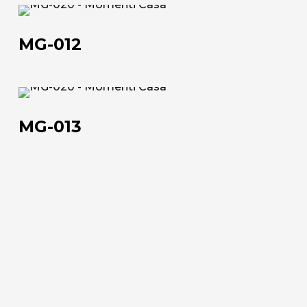
Artisti e Designer
MG-
Lavora con noi
012
MG-012
Via Della Massera, 2
47016 Predappio (FC), Italy
MG-
013
MG-013
commerciale@momenti-
casa.it
+39 0543 922982