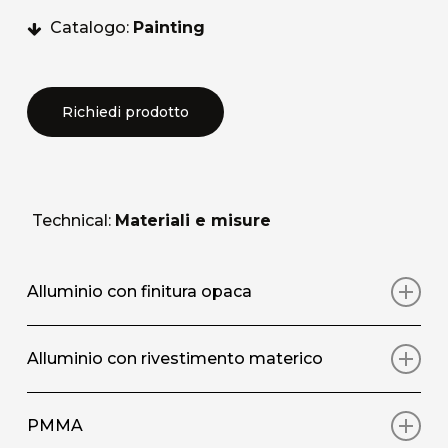
Catalogo:
Painting
Richiedi prodotto
Technical:
Materiali e misure
Alluminio con finitura opaca
Stampa artistica su pannello in alluminio con
Alluminio con rivestimento materico
rivestimento protettivo superficiale opaco
Stampa artistica su pannello in alluminio, con
PMMA
DIMENSIONI STANDARD / SIZE
(L/W X A/H)
rivestimento materico superficiale applicato