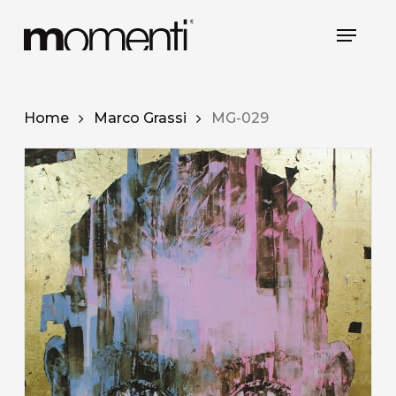
Skip
Menu
to
main
content
Home
Marco Grassi
MG-029