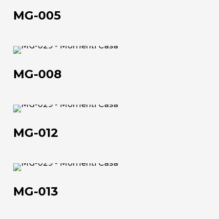
005
MG-005
L'azienda
Official Showroom
MG-
Artisti e Designer
008
MG-008
Lavora con noi
Via Della Massera, 2
MG-
47016 Predappio (FC), Italy
012
MG-012
commerciale@momenti-
casa.it
+39 0543 922982
MG-
013
MG-013