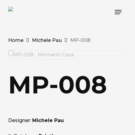
Skip
Menu
to
main
content
Home
Michele Pau
MP-008
MP-008
Designer:
Michele Pau