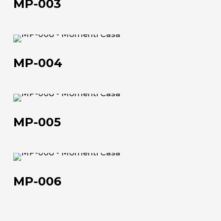
MP-003
MP-
004
MP-004
Chi siamo
MP-
005
L'azienda
MP-005
Official Showroom
Artisti e Designer
MP-
006
Lavora con noi
MP-006
Via Della Massera, 2
47016 Predappio (FC), Italy