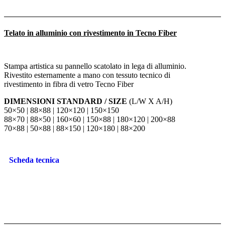
Telato in alluminio con rivestimento in Tecno Fiber
Stampa artistica su pannello scatolato in lega di alluminio.
Rivestito esternamente a mano con tessuto tecnico di
rivestimento in fibra di vetro Tecno Fiber
DIMENSIONI STANDARD / SIZE
(L/W X A/H)
50×50 | 88×88 | 120×120 | 150×150
88×70 | 88×50 | 160×60 | 150×88 | 180×120 | 200×88
70×88 | 50×88 | 88×150 | 120×180 | 88×200
Scheda tecnica