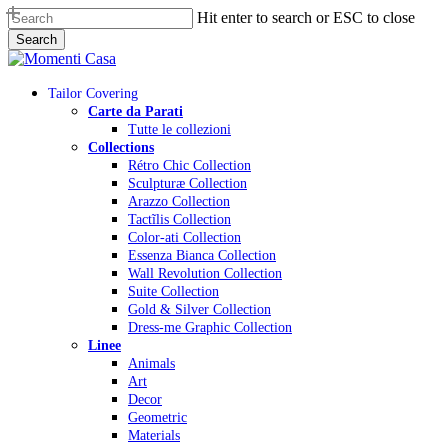
Skip
Hit enter to search or ESC to close
to
Search
main
Close
content
Search
Menu
Tailor Covering
Carte da Parati
Tutte le collezioni
Collections
Rétro Chic Collection
Sculpturæ Collection
Arazzo Collection
Tactĩlis Collection
Color-ati Collection
Essenza Bianca Collection
Wall Revolution Collection
Suite Collection
Gold & Silver Collection
Dress-me Graphic Collection
Linee
Animals
Art
Decor
Geometric
Materials