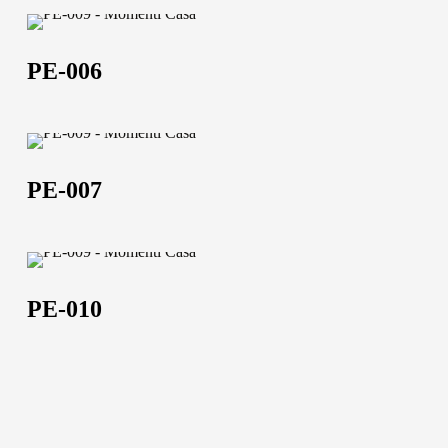
PE-
006
PE-006
PE-
Chi siamo
007
PE-007
L'azienda
Official Showroom
PE-
Artisti e Designer
010
PE-010
Lavora con noi
Via Della Massera, 2
47016 Predappio (FC),
Italy