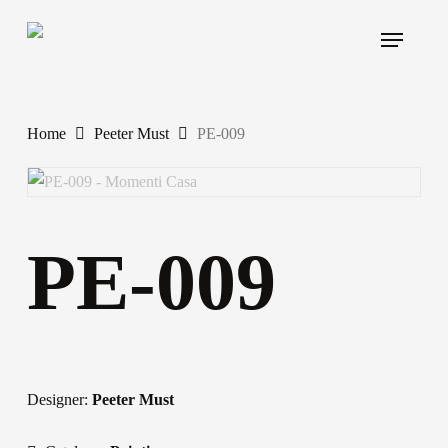
Skip
Menu
to
main
content
Home
Peeter Must
PE-009
PE-009
Designer:
Peeter Must