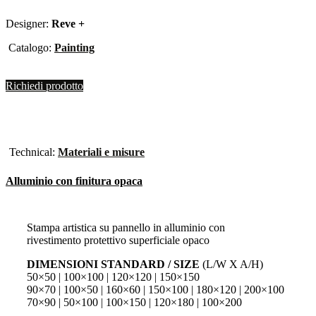
Designer:
Reve +
Catalogo:
Painting
Richiedi prodotto
Technical:
Materiali e misure
Alluminio con finitura opaca
Stampa artistica su pannello in alluminio con
rivestimento protettivo superficiale opaco
DIMENSIONI STANDARD / SIZE
(L/W X A/H)
50×50 | 100×100 | 120×120 | 150×150
90×70 | 100×50 | 160×60 | 150×100 | 180×120 | 200×100
70×90 | 50×100 | 100×150 | 120×180 | 100×200