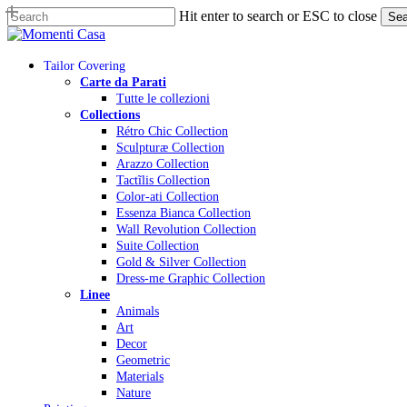
Skip
Hit enter to search or ESC to close
Sea
to
Close
main
Search
content
Menu
Tailor Covering
Carte da Parati
Tutte le collezioni
Collections
Rétro Chic Collection
Sculpturæ Collection
Arazzo Collection
Tactĩlis Collection
Color-ati Collection
Essenza Bianca Collection
Wall Revolution Collection
Suite Collection
Gold & Silver Collection
Dress-me Graphic Collection
Linee
Animals
Art
Decor
Geometric
Materials
Nature