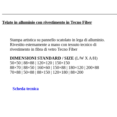
Telato in alluminio con rivestimento in Tecno Fiber
Stampa artistica su pannello scatolato in lega di alluminio.
Rivestito esternamente a mano con tessuto tecnico di
rivestimento in fibra di vetro Tecno Fiber
DIMENSIONI STANDARD / SIZE
(L/W X A/H)
50×50 | 88×88 | 120×120 | 150×150
88×70 | 88×50 | 160×60 | 150×88 | 180×120 | 200×88
70×88 | 50×88 | 88×150 | 120×180 | 88×200
Scheda tecnica