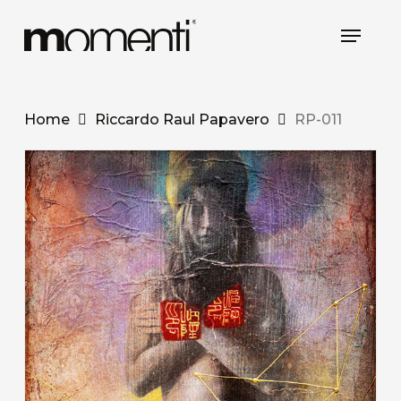
Skip
Menu
to
main
content
Home
Riccardo Raul Papavero
RP-011