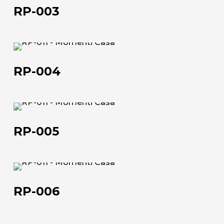
003
RP-003
L'azienda
Official Showroom
RP-
Artisti e Designer
004
RP-004
Lavora con noi
Via Della Massera, 2
RP-
47016 Predappio (FC), Italy
005
RP-005
commerciale@momenti-
casa.it
+39 0543 922982
RP-
006
RP-006