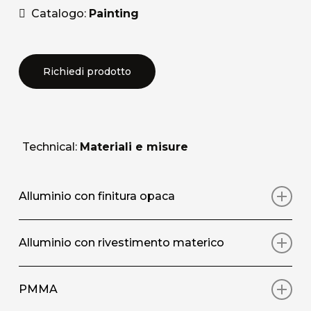
Catalogo:
Painting
Richiedi prodotto
Technical:
Materiali e misure
Alluminio con finitura opaca
Stampa artistica su pannello in alluminio con
Alluminio con rivestimento materico
rivestimento protettivo superficiale opaco
Stampa artistica su pannello in alluminio, con
PMMA
DIMENSIONI STANDARD / SIZE
(L/W X A/H)
rivestimento materico superficiale applicato
50×50 | 100×100 | 120×120 | 150×150