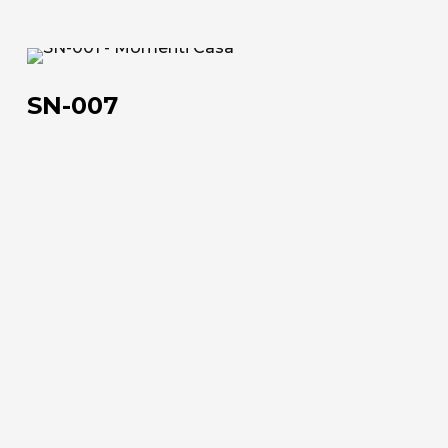
Lavora con noi
SN-
Via Della Massera, 2
007
47016 Predappio (FC), Italy
SN-007
commerciale@momenti-
casa.it
+39 0543 922982