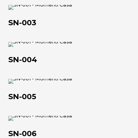
SN-
003
SN-003
SN-
004
SN-004
SN-
Chi siamo
005
SN-005
L'azienda
Official Showroom
SN-
Artisti e Designer
006
SN-006