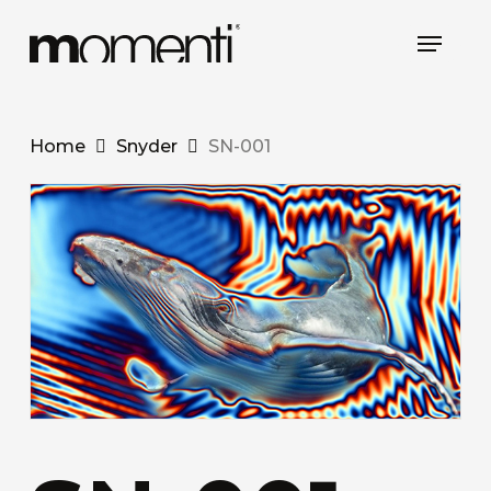
Skip
Menu
to
main
content
Home
Snyder
SN-001