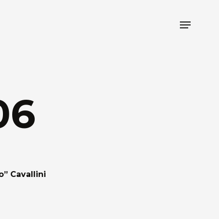
Menu
06
 Cavallini