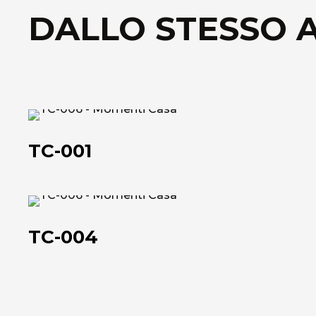
DALLO STESSO 
TC-
001
TC-001
TC-
004
TC-004