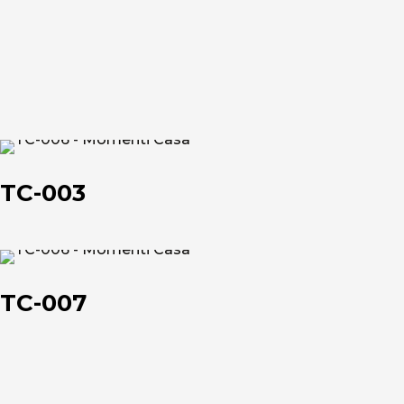
Chi siamo
TC-
L'azienda
003
TC-003
Official Showroom
Artisti e Designer
TC-
007
TC-007
Lavora con noi