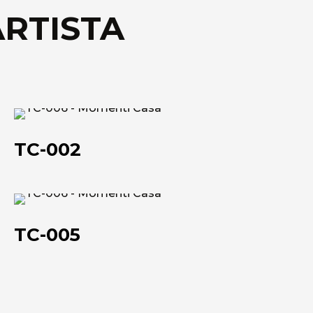
ARTISTA
Scheda tecnica
TC-
002
TC-002
TC-
005
TC-005