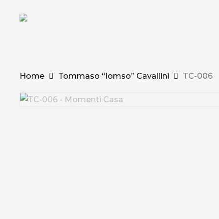
Skip
to
main
content
Home
Tommaso “Iomso” Cavallini
TC-006