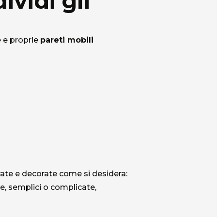
ividi gli
Artisti e Designer
e e proprie
pareti mobili
Lavora con noi
Via Della Massera, 2
47016 Predappio (FC), Italy
commerciale@momenti-casa.
rate e decorate come si desidera:
+39 0543 922982
re, semplici o complicate,