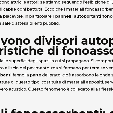
ono attrici e attori; se stiamo seguendo l’esibizione di
 capire ogni battuta. Ecco che i materiali fonoassorbent
 piacevole. In particolare, i
pannelli autoportanti fon
 e sale d’attesa di enti pubblici.
ono divisori auto
ristiche di fonoas
lle superfici degli spazi in cui si propagano. Si compo
o e liscio del pavimento, ma si fermano per terra se ve
rbenti
fanno la parte del prato, cioè assorbono le onde 
rutture di questo tipo, costituite di materiali appositi, 
bero acustico. Questo fenomeno è collegato alla rifless