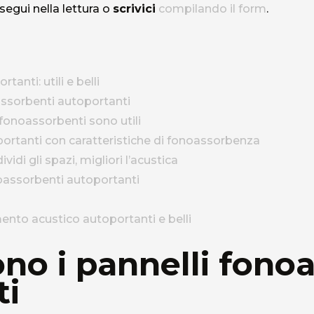
egui nella lettura o
scrivici
compilando il form
.
anti: utili e belli
assorbenti autoportanti
 fonoassorbenti sono utili
ortanti con caratteristiche di fonoassorbenza
vidi gli spazi, migliori l’acustica
noassorbenti autoportanti
mento acustico autoportanti e belli
no i pannelli fono
ti