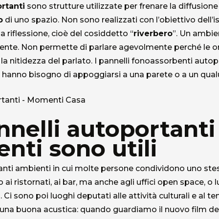
rtanti
sono strutture utilizzate per frenare la diffusio
o
di uno spazio. Non sono realizzati con l’obiettivo dell
 riflessione, cioè del cosiddetto “
riverbero
”. Un ambien
nte. Non permette di parlare agevolmente perché le ond
la nitidezza del parlato. I pannelli fonoassorbenti au
on hanno bisogno di appoggiarsi a una parete o a un qua
nnelli autoportanti
nti sono utili
ti ambienti in cui molte persone condividono uno stes
ai ristornati, ai bar, ma anche agli uffici open space, o 
. Ci sono poi luoghi deputati alle attività culturali e al
una buona acustica: quando guardiamo il nuovo film del 