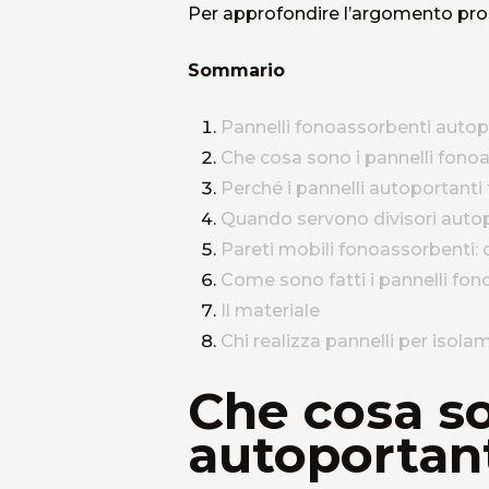
Per approfondire l’argomento pros
Sommario
Pannelli fonoassorbenti autoport
Che cosa sono i pannelli fono
Perché i pannelli autoportanti
Quando servono divisori autop
Pareti mobili fonoassorbenti: di
Come sono fatti i pannelli fo
Il materiale
Chi realizza pannelli per isola
Che cosa so
autoportan