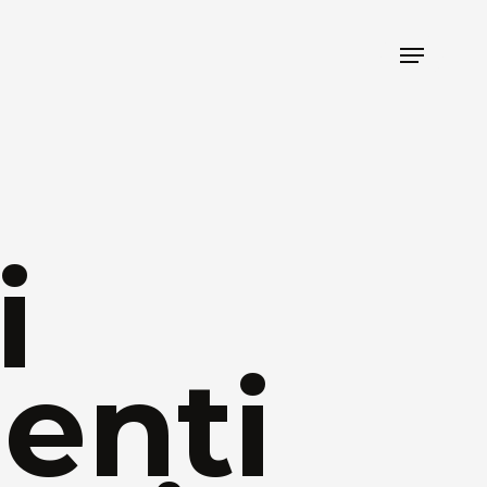
Menu
i
enti