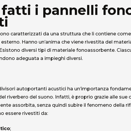
atti i pannelli fon
ti
ono caratterizzati da una struttura che li contiene com
esterno. Hanno un’anima che viene rivestita del mater
 Esistono diversi tipi di materiale fonoassorbente. Ciasc
rendono adeguata a impieghi diversi.
 i divisori autoportanti acustici ha un’importanza fondame
del riverbero del suono. Infatti, è proprio grazie alle su
te assorbita, senza quindi subire il fenomeno della rif
 essere rivestiti da:
stico
;