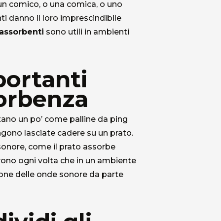
 un comico, o una comica, o uno
i danno il loro imprescindibile
oassorbenti
sono utili in ambienti
portanti
sorbenza
rtano un po’ come palline da ping
ngono lasciate cadere su un prato.
sonore, come il prato assorbe
servono ogni volta che in un ambiente
Chi siamo
ione delle onde sonore da parte
L'azienda
Official Showroom