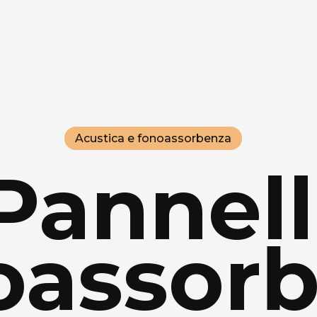
Acustica e fonoassorbenza
Pannell
oassorb