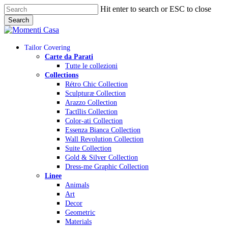
Skip
Hit enter to search or ESC to close
to
Search
main
Close
content
Search
Menu
Tailor Covering
Carte da Parati
Tutte le collezioni
Collections
Rétro Chic Collection
Sculpturæ Collection
Arazzo Collection
Tactĩlis Collection
Color-ati Collection
Essenza Bianca Collection
Wall Revolution Collection
Suite Collection
Gold & Silver Collection
Dress-me Graphic Collection
Linee
Animals
Art
Decor
Geometric
Materials