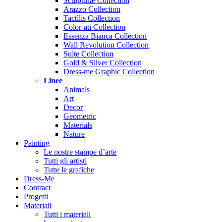
Sculpturæ Collection
Arazzo Collection
Tactĩlis Collection
Color-ati Collection
Essenza Bianca Collection
Wall Revolution Collection
Suite Collection
Gold & Silver Collection
Dress-me Graphic Collection
Linee
Animals
Art
Decor
Geometric
Materials
Nature
Painting
Le nostre stampe d’arte
Tutti gli artisti
Tutte le grafiche
Dress-Me
Contract
Progetti
Materiali
Tutti i materiali