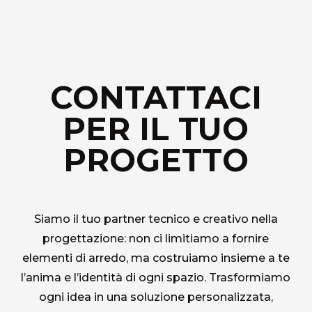
Chi siamo
CONTATTACI
L'azienda
PER IL TUO
Official Showroom
Artisti e Designer
PROGETTO
Lavora con noi
Via Della Massera, 2
Siamo il tuo partner tecnico e creativo nella
47016 Predappio (FC), Italy
progettazione: non ci limitiamo a fornire
elementi di arredo, ma costruiamo insieme a te
commerciale@momenti-
l’anima e l’identità di ogni spazio. Trasformiamo
casa.it
ogni idea in una soluzione personalizzata,
+39 0543 922982