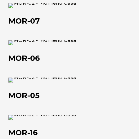
MOR-
L'azienda
07
MOR-07
Official Showroom
Artisti e Designer
MOR-
Lavora con noi
06
MOR-06
Via Della Massera, 2
47016 Predappio (FC), Italy
MOR-
05
commerciale@momenti-
MOR-05
casa.it
+39 0543 922982
MOR-
16
MOR-16