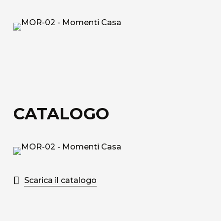
Tessuto tecnico decorativo di rivestimento in
fibra di vetro.
Acoustic Fiber
Tessuto di rivestimento tecnico Trevira CS
fonoassorbente con struttura a nido d’ape.
Sound-Absorbing Tecno Fiber
CATALOGO
Tessuto tecnico decorativo di rivestimento in
fibra di vetro accoppiato ad uno speciale velo
alveolare adatto alla fonoassorbenza.
Scopri tutti i materiali disponibili
Scarica il catalogo