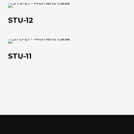
STU-
Lavora con noi
12
STU-12
Via Della Massera, 2
47016 Predappio (FC), Italy
STU-
11
commerciale@momenti-
STU-11
casa.it
+39 0543 922982