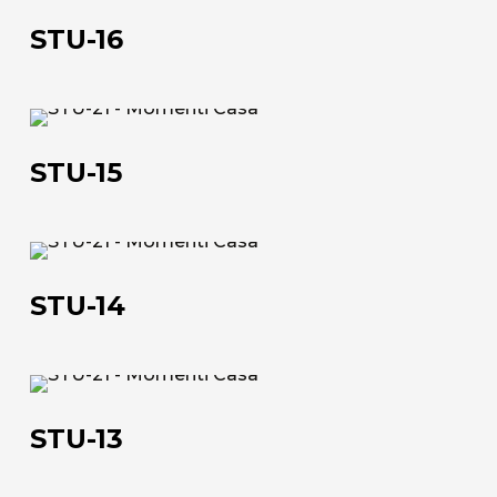
16
STU-16
STU-
15
STU-15
STU-
14
STU-14
Chi siamo
STU-
L'azienda
13
STU-13
Official Showroom
Artisti e Designer