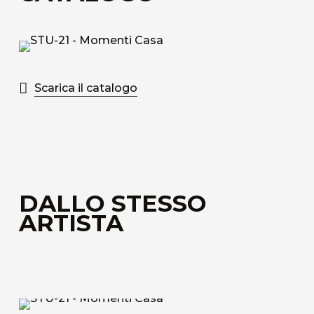
Tessuto tecnico decorativo di rivestimento in
fibra di vetro accoppiato ad uno speciale velo
alveolare adatto alla fonoassorbenza.
Scopri tutti i materiali disponibili
Scarica il catalogo
DALLO STESSO
ARTISTA
STU-