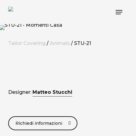
Skip
Menu
to
main
content
Tailor Covering
/
Animals
/ STU-21
Designer:
Matteo Stucchi
Richiedi informazioni