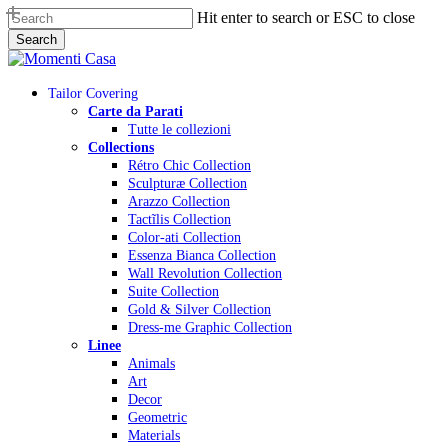
Skip
Hit enter to search or ESC to close
to
Search
main
Close
content
Search
Menu
Tailor Covering
Carte da Parati
Tutte le collezioni
Collections
Rétro Chic Collection
Sculpturæ Collection
Arazzo Collection
Tactĩlis Collection
Color-ati Collection
Essenza Bianca Collection
Wall Revolution Collection
Suite Collection
Gold & Silver Collection
Dress-me Graphic Collection
Linee
Animals
Art
Decor
Geometric
Materials