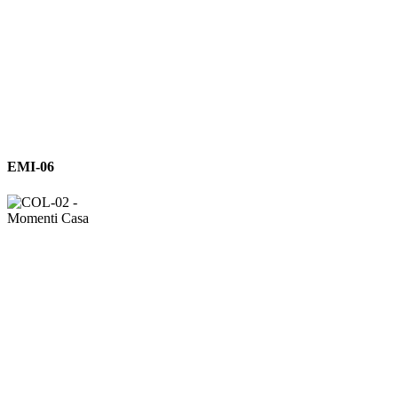
EMI-
EMI-06
06