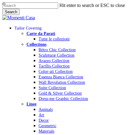
Skip
Hit enter to search or ESC to close
to
Search
main
Close
content
Search
Menu
Tailor Covering
Carte da Parati
Tutte le collezioni
Collections
Rétro Chic Collection
Sculpturæ Collection
Arazzo Collection
Tactĩlis Collection
Color-ati Collection
Essenza Bianca Collection
Wall Revolution Collection
Suite Collection
Gold & Silver Collection
Dress-me Graphic Collection
Linee
Animals
Art
Decor
Geometric
Materials