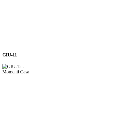
GIU-
GIU-11
11