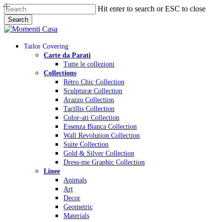
Skip
Hit enter to search or ESC to close
to
Search
main
Close
content
Search
Menu
Tailor Covering
Carte da Parati
Tutte le collezioni
Collections
Rétro Chic Collection
Sculpturæ Collection
Arazzo Collection
Tactĩlis Collection
Color-ati Collection
Essenza Bianca Collection
Wall Revolution Collection
Suite Collection
Gold & Silver Collection
Dress-me Graphic Collection
Linee
Animals
Art
Decor
Geometric
Materials