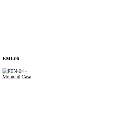
EMI-
EMI-06
06