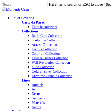
Skip
Hit enter to search or ESC to close
Sea
to
Close
main
Search
content
Menu
Tailor Covering
Carte da Parati
Tutte le collezioni
Collections
Rétro Chic Collection
Sculpturæ Collection
Arazzo Collection
Tactĩlis Collection
Color-ati Collection
Essenza Bianca Collection
Wall Revolution Collection
Suite Collection
Gold & Silver Collection
Dress-me Graphic Collection
Linee
Animals
Art
Decor
Geometric
Materials
Nature