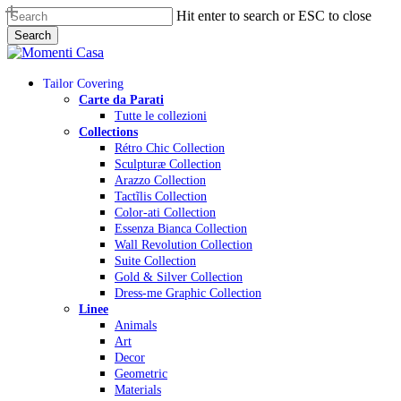
Skip
Hit enter to search or ESC to close
to
Search
main
Close
content
Search
Menu
Tailor Covering
Carte da Parati
Tutte le collezioni
Collections
Rétro Chic Collection
Sculpturæ Collection
Arazzo Collection
Tactĩlis Collection
Color-ati Collection
Essenza Bianca Collection
Wall Revolution Collection
Suite Collection
Gold & Silver Collection
Dress-me Graphic Collection
Linee
Animals
Art
Decor
Geometric
Materials