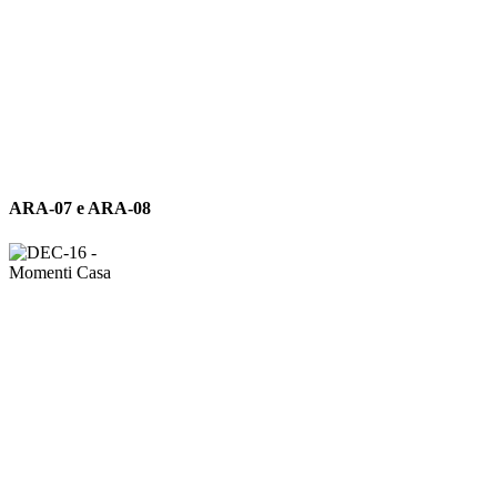
ARA-
ARA-07 e ARA-08
07
e
ARA-
08