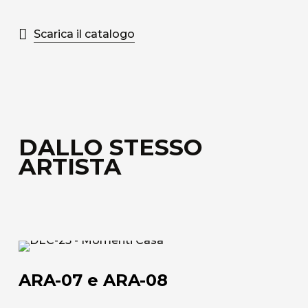
Scarica il catalogo
DALLO STESSO
ARTISTA
ARA-
07
ARA-07 e ARA-08
e
ARA-