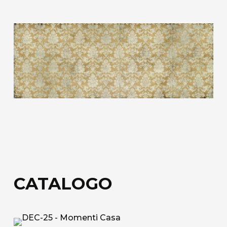
Tessuto tecnico decorativo di rivestimento in
fibra di vetro.
Acoustic Fiber
Tessuto di rivestimento tecnico Trevira CS
fonoassorbente con struttura a nido d’ape.
Sound-Absorbing Tecno Fiber
Tessuto tecnico decorativo di rivestimento in
fibra di vetro accoppiato ad uno speciale velo
alveolare adatto alla fonoassorbenza.
Scopri tutti i materiali disponibili
CATALOGO