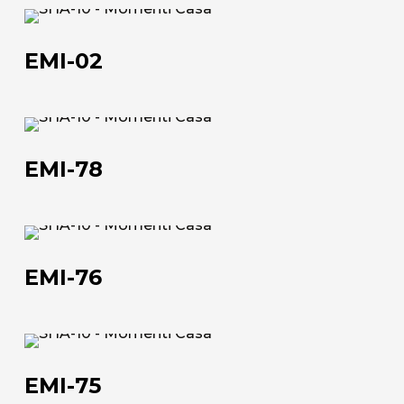
EMI-
L'azienda
02
EMI-02
Official Showroom
Artisti e Designer
EMI-
Lavora con noi
78
EMI-78
Via Della Massera, 2
47016 Predappio (FC), Italy
EMI-
76
commerciale@momenti-
EMI-76
casa.it
+39 0543 922982
EMI-
75
EMI-75