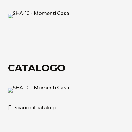
Tessuto tecnico decorativo di rivestimento in
fibra di vetro.
Acoustic Fiber
Tessuto di rivestimento tecnico Trevira CS
fonoassorbente con struttura a nido d’ape.
Sound-Absorbing Tecno Fiber
CATALOGO
Tessuto tecnico decorativo di rivestimento in
fibra di vetro accoppiato ad uno speciale velo
alveolare adatto alla fonoassorbenza.
Scopri tutti i materiali disponibili
Scarica il catalogo