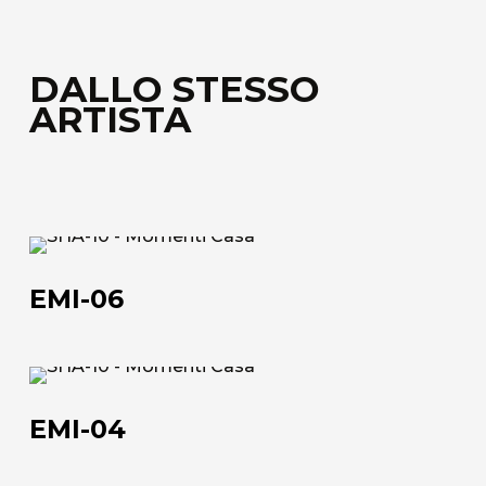
DALLO STESSO
ARTISTA
EMI-
06
EMI-06
EMI-
04
EMI-04
Chi siamo